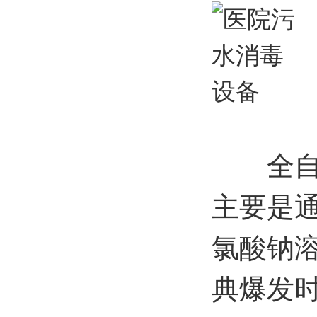
全
主要是
氯酸钠
典爆发