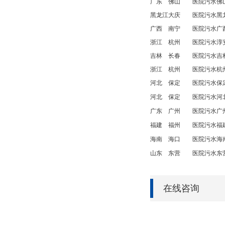
广东
佛山
医院污水
佛
黑龙江
大庆
医院污水
黑
广西
南宁
医院污水
广
浙江
杭州
医院污水
淳
吉林
长春
医院污水
吉
浙江
杭州
医院污水
杭
河北
保定
医院污水
保
河北
保定
医院污水
河
广东
广州
医院污水
广
福建
福州
医院污水
福
海南
海口
医院污水
海
山东
东营
医院污水
东
在线咨询