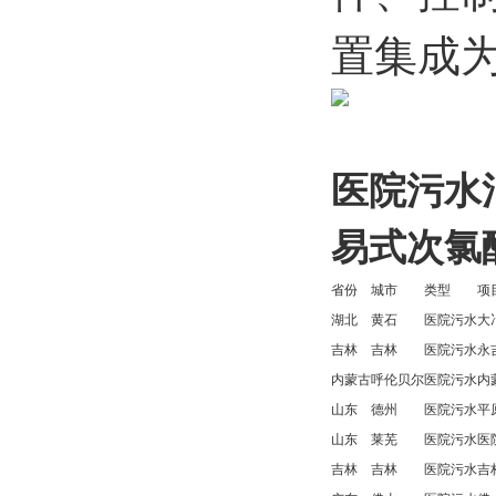
置集成
医院污水
易式次氯
省份
城市
类型
项
湖北
黄石
医院污水
大
吉林
吉林
医院污水
永
内蒙古
呼伦贝尔
医院污水
内
山东
德州
医院污水
平
山东
莱芜
医院污水
医
吉林
吉林
医院污水
吉