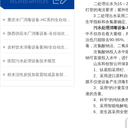
RELATED ARTICLES
二处理出水为15～22
灯管的淹没要求；紫外
3 二处理出水采用二
重庆水厂消毒设备-HC系列全自动次氯酸钠发生器厂家
生学指标和余氯量确定。
污水处理消毒设备
陕西供应水厂消毒设备-全自动次氯酸钠发生器厂家
中不但存在着大量细，并
法也只能除去90-95
毒，次氯酸钠法、二氧
农村饮水消毒设备案例/全自动次氯酸钠发生器厂家
次氯酸钠投入水中能够
钠可直接投入水中，进
医院污水处理设备技术规范
山东和创智云环保装
1、钛基阳采用钌、铱
粉末活性炭投加装置组成及各部分系统功能
2、采用进口原料自行
膜不仅使设备产生消毒
3、采用*的计量泵强
液的含量。
4、科学*的纯钛换热
5、采用智能电解电源
6、发生器采用全密封