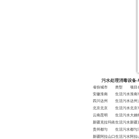
污水处理消毒设备
省份
城市
类型
项目
安徽
淮南
生活污水
淮南
四川
达州
生活污水
达州
北京
北京
生活污水
北京
云南
昆明
生活污水
大姚
新疆
克拉玛依
生活污水
新疆
贵州
都匀
生活污水
都匀
新疆
阿拉山口
生活污水
阿拉