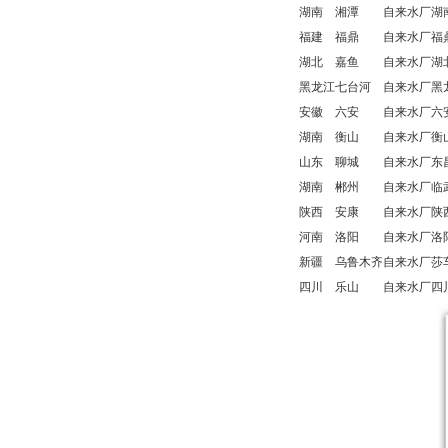
湖南
湘潭
自来水厂
湖
福建
福鼎
自来水厂
福
湖北
嘉鱼
自来水厂
湖
黑龙江
七台河
自来水厂
黑
安徽
六安
自来水厂
六
湖南
衡山
自来水厂
衡
山东
聊城
自来水厂
东
湖南
郴州
自来水厂
临
陕西
安康
自来水厂
陕
河南
洛阳
自来水厂
洛
新疆
乌鲁木齐
自来水厂
莎
四川
乐山
自来水厂
四