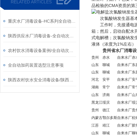
RELATED ARTICLES
品检验的CMA资质的第
次氯酸钠发生器基本
重庆水厂消毒设备-HC系列全自动次氯酸钠发生器厂家
工作时，先接通电源，
箱；然后，启动自配水
陕西供应水厂消毒设备-全自动次氯酸钠发生器厂家
式电解槽；次氯酸钠发
液体（浓度为1%左右
农村饮水消毒设备案例/全自动次氯酸钠发生器厂家
贵州省水厂消毒设
贵州
赤水
自来水厂
赤
全自动加药装置选型注意事项
山东
聊城
自来水厂
东
山东
聊城
自来水厂
东
陕西农村饮水安全消毒设备/陕西次氯酸钠发生器​厂家
河北
安平
自来水厂
安
湖南
常宁
自来水厂
常
山东
济南
自来水厂
山
黑龙江
绥滨
自来水厂
绥
贵州
德江
自来水厂
贵
内蒙古
鄂尔多斯
自来水厂
杭
江苏
靖江
自来水厂
胶
山东
聊城
自来水厂
聊